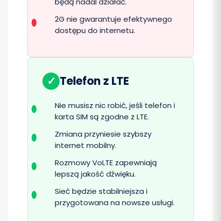
będą nadal działać.
2G nie gwarantuje efektywnego
dostępu do internetu.
✓
Telefon z LTE
Nie musisz nic robić, jeśli telefon i
karta SIM są zgodne z LTE.
Zmiana przyniesie szybszy
internet mobilny.
Rozmowy VoLTE zapewniają
lepszą jakość dźwięku.
Sieć będzie stabilniejsza i
przygotowana na nowsze usługi.