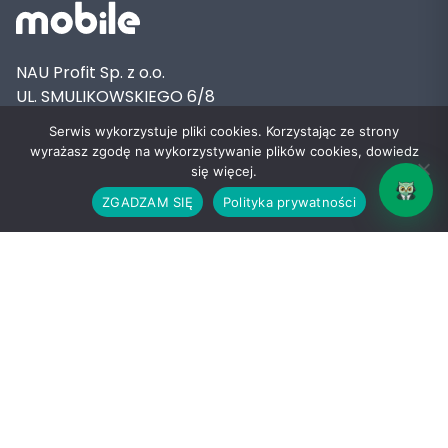
NAU Profit Sp. z o.o.
UL. SMULIKOWSKIEGO 6/8
00-389 WARSZAWA
Serwis wykorzystuje pliki cookies. Korzystając ze strony
wyrażasz zgodę na wykorzystywanie plików cookies, dowiedz
się więcej.
ZGADZAM SIĘ
Polityka prywatności
OFERTA
POMOC TECHNICZNA
Abonament
Centrum Pomocy NAU Mobile: Najczęs
Internet mobilny
Roaming NAU Mobile – jak działa za
Oferta specjalna
Konfiguracja MMS w NAU Mobile krok 
Promocja
Usługi sieciowe w NAU Mobile – jak w
Konfiguracja internetu NAU Mobile w 
Mapa zasięgu
DOKUMENTY